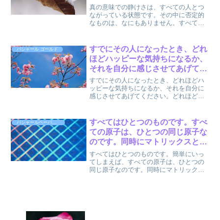
りません。すべてのものは、無条
真の意味での静けさは、すべての人とつ
件の愛に値するものであり、平等
ながっている状態です。その中に否定的
なものは、なにもありません。すべての
です。 by バシャール
ものは、無条件の愛に値するものであ
り、平等です。以上、バシャール (著), ダ
リル・アンカ (著), 関野直行 (翻訳) 『バ
すでにその人になったとき、どれ
バシャール ゴールド
シャー...
ほどハッピーな気持ちになるか、
それを自分に感じさせてあげてく
ださい。どれほど自由さを感じら
すでにその人になったとき、どれほどハ
れるか、感じさせてあげてくださ
ッピーな気持ちになるか、それを自分に
感じさせてあげてください。どれほど自
い。 : バシャール ゴールドより
由さを感じられるか、感じさせてあげて
ください。そのワクワクする感情ととも
に、みなさんの感覚の部分も大切です。
すべてはひとつのものです。すべ
バシャールペーパーバック５
そのイメージの中で、自分...
ての原子は、ひとつの同じ原子な
のです。同時にマトリックスとし
て具現化しているだけです。宇宙
すべてはひとつのものです。簡単にいっ
とは常に、情報がホロニックに配
てしまえば、すべての原子は、ひとつの
同じ原子なのです。同時にマトリックス
列されたものなのです。それが意
として具現化しているだけです。ホロニ
識そのものです。 by バシャー
ックなマトリックスとして、その原子が
ル
配列されています。ひとつの点は、すべ
ての他の点もその中に含む...