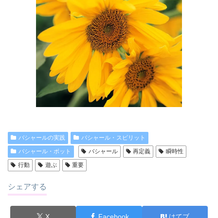
バシャールの実践
バシャール・スピリット
バシャール・ボット
バシャール
再定義
瞬時性
行動
遊ぶ
重要
シェアする
X
Facebook
はてブ