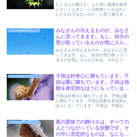
く犯します。モノを否定したり、
たくさんの個人が、より高い意識を探求
捨てたりすることで、進化できる
していくときに、この肉体レベルはたい
したものではないのだ、と思う過ちをよ
わけではなく、統合することによ
く犯します。文明全体が進化をしていく
って、進化していきます。 by バ
と、みなさんもだんだん進化して、肉体
シャール
がいらなくなるときがきますが、だから
みなさんの与えるものが、みなさ
バシャールペーパーバック６
といって、今この肉体から...
んに戻ってきます。もし、自分の
受け取っているものが気に入らな
ければ、そのような反映が自分に
みなさんの与えるものが、みなさんに戻
戻ってくるには、自分はどんなこ
ってきます。もし、自分の受け取ってい
るものが気に入らなければ、そのような
とを信じていなければならない
反映が自分に戻ってくるには、自分はど
か、学んでください。 by バシャ
んなことを信じていなければならない
ール
か、学んでください。以上、ダリル アン
子供は好奇心に満ちています。子
バシャール・ペーパーバック4
カ (著), 関野 直行...
供は愛に満ちています。子供は信
頼を肯定的なほうにもっていま
す。子供は、宇宙が美しく、驚き
子供は好奇心に満ちています。子供は愛
に満ちていることを知っていま
に満ちています。子供は信頼を肯定的な
ほうにもっています。子供は、宇宙が美
す。 by バシャール
しく、驚きに満ちていることを知ってい
ます。以上、バシャール (著), ダリル・ア
ンカ (著), 関野直行 (翻訳) 『バシャー
真の意味での静けさは、すべての
バシャール・ペーパーバック4
ル・ペ...
人とつながっている状態です。そ
の中に否定的なものは、なにもあ