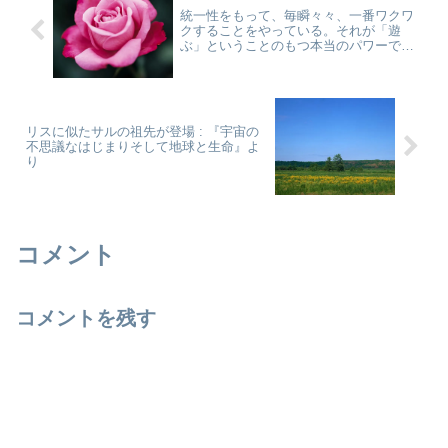
統一性をもって、毎瞬々々、一番ワクワ
クすることをやっている。それが「遊
ぶ」ということのもつ本当のパワーで
す。それが、今、この瞬間に百パーセン
ト生きている、ということです。by バシ
ャール
リスに似たサルの祖先が登場 : 『宇宙の
不思議なはじまりそして地球と生命』よ
り
コメント
コメントを残す