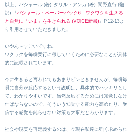
以上、バシャール (著), ダリル・アンカ (著), 関野直行 (翻
訳) 『
バシャール・ペーパーバック6―ワクワクを生きる
と自然に「いま」を生きられる (VOICE新書)
』P.12-13よ
り引用させていただきました。
いやあ～すごいですね。
ワクワクを毎瞬実行に移していくために必要なことが具体
的に記載されています。
今に生きると言われてもあまりピンときませんが、毎瞬毎
瞬に自分が反応するという説明は、具体的でハッキリとし
て、わかりやすいです。当然反応するためには知覚しなけ
ればならないので、そういう知覚する能力を高めたり、受
信する感覚を鈍らせない対策も大事だとわかります。
社会や現実を再定義するのは、今現在私達に強く求められ