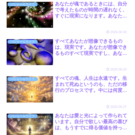
あなたが魂であるときには、自分
バシャールライフ
で考えたものが時間の遅れなく、
すぐに現実になります。あなたが
死ぬとすぐに、自分が死んだ時持
っていた観念がそのまま現実とな
2026.06.30
って現れてしまいます。 by バシ
ャール
すべてあなたが想像できるもの
バシャールライフ
は、現実です。あなたが想像でき
るものすべて現実ですし、あなた
が想像してしまうものもすべて現
実なのです。 by バシャール
2026.06.29
すべての魂、人生は永遠です。生
バシャールライフ
まれて死ぬというのも、ただの移
行のプロセスです。中には何度も
生まれ変わって学んだので、今生
はほんの少しの短い間肉体の中に
2026.06.27
いれば学びたいものが学べるとい
う場合もあります。 by バシャー
あなたは愛と光によって作られて
バシャールライフ
ル
います。自分で欲しい最高の喜び
は、もうすでに得る価値を持って
います。あなたがそれをイメージ