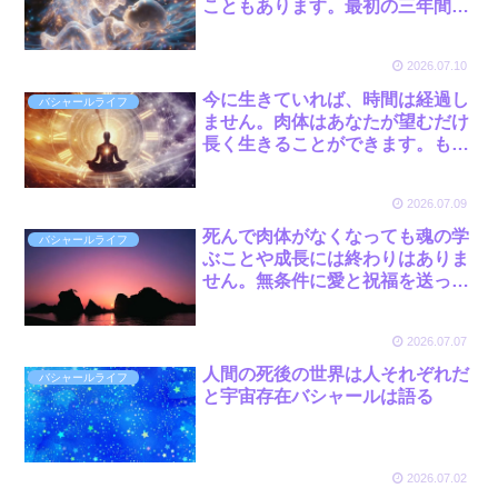
こともあります。最初の三年間は
何も固定されたものがないので、
出たり入ったりします。 by バシ
2026.07.10
ャール
今に生きていれば、時間は経過し
バシャールライフ
ません。肉体はあなたが望むだけ
長く生きることができます。も地
球人の中には三百年生きられる人
がいます。 by バシャール
2026.07.09
死んで肉体がなくなっても魂の学
バシャールライフ
ぶことや成長には終わりはありま
せん。無条件に愛と祝福を送って
旅立ちを祝福してあげてくださ
い。 by バシャール
2026.07.07
人間の死後の世界は人それぞれだ
バシャールライフ
と宇宙存在バシャールは語る
2026.07.02