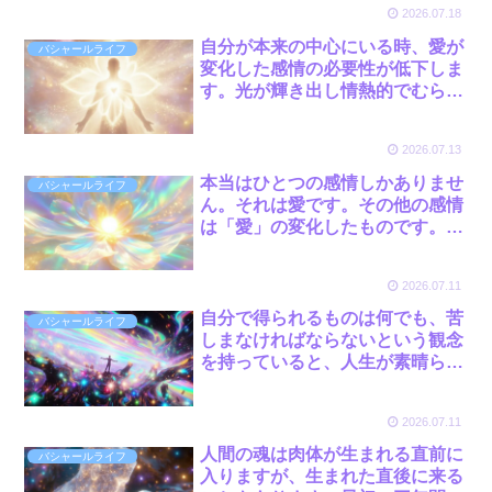
2026.07.18
自分が本来の中心にいる時、愛が
バシャールライフ
変化した感情の必要性が低下しま
す。光が輝き出し情熱的でむらが
ありません。それは光のように感
じられるほど強い状態です。 by
2026.07.13
バシャール
本当はひとつの感情しかありませ
バシャールライフ
ん。それは愛です。その他の感情
は「愛」の変化したものです。そ
れ以外の肉体から出てくる表現で
す。 by バシャール
2026.07.11
自分で得られるものは何でも、苦
バシャールライフ
しまなければならないという観念
を持っていると、人生が素晴らし
い贈り物だったとしても、非常な
痛みがなければ受け取れなくなっ
2026.07.11
てしまいます。 by バシャール
人間の魂は肉体が生まれる直前に
バシャールライフ
入りますが、生まれた直後に来る