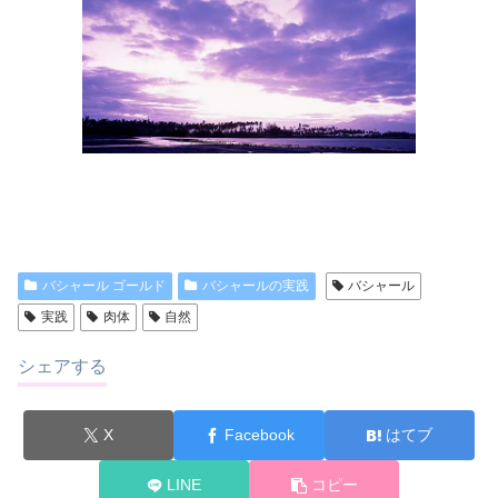
バシャール ゴールド
バシャールの実践
バシャール
実践
肉体
自然
シェアする
X
Facebook
はてブ
LINE
コピー