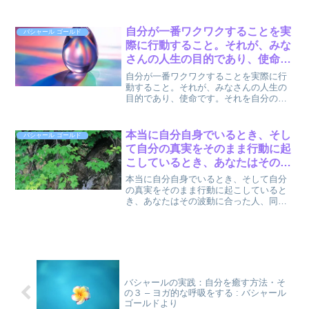
を順番に追っていくとき、みなさんはた
ール ゴールドより
だ単に見方を変化させているだけです。
フィルムの１コマの中の人は動いてはい
自分が一番ワクワクすることを実
バシャール ゴールド
ません。みなさんは、「こ...
際に行動すること。それが、みな
さんの人生の目的であり、使命で
す。 : バシャール ゴールドより
自分が一番ワクワクすることを実際に行
動すること。それが、みなさんの人生の
目的であり、使命です。それを自分の人
生の中で行動に起こしていくとき、早
く、もしくは少し時間がかかったとして
も、結局はそれを現実化することができ
本当に自分自身でいるとき、そし
バシャール ゴールド
ます。以上、バシャール(チ...
て自分の真実をそのまま行動に起
こしているとき、あなたはその波
動に合った人、同じ波動の人を引
本当に自分自身でいるとき、そして自分
きつけます。 : バシャール ゴール
の真実をそのまま行動に起こしていると
き、あなたはその波動に合った人、同じ
ドより
波動の人を引きつけます。以上、バシャ
ール(チャネル:ダリル・アンカ) (著), 関野
直行 (翻訳)『BASHAR GOLD(バシャー...
バシャールの実践：自分を癒す方法・そ
の３ – ヨガ的な呼吸をする : バシャール
ゴールドより