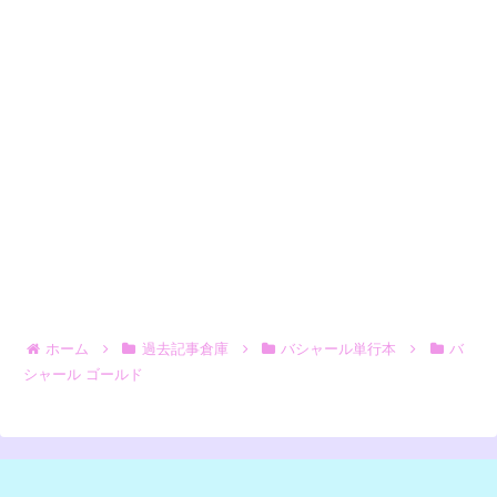
ホーム
過去記事倉庫
バシャール単行本
バ
シャール ゴールド