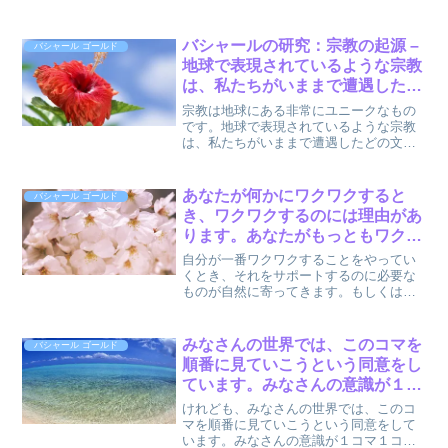
です。そこには大きな違いがあります。
以上、バシャール(チャネル:ダリル・アン
カ) (著), 関野直行 (翻訳)『BASHAR
バシャールの研究：宗教の起源 –
バシャール ゴールド
GOL...
地球で表現されているような宗教
は、私たちがいままで遭遇したど
の文明にもありませんでした。 :
宗教は地球にある非常にユニークなもの
バシャール ゴールドより
です。地球で表現されているような宗教
は、私たちがいままで遭遇したどの文明
にもありませんでした。ほとんどの文明
は《創造》に対して、より直接的なつな
がりを持っています。以上、バシャール
あなたが何かにワクワクすると
バシャール ゴールド
(チャネル:ダリル・アン...
き、ワクワクするのには理由があ
ります。あなたがもっともワクワ
クするものは、「これが本当のあ
自分が一番ワクワクすることをやってい
なたなんだよ」と知らせてくれて
くとき、それをサポートするのに必要な
ものが自然に寄ってきます。もしくは、
いるのです。 : バシャール ゴール
つくりだしていきます。なぜなら、あな
ドより
たが何かにワクワクするとき、ワクワク
するのには理由があるからです。あなた
みなさんの世界では、このコマを
バシャール ゴールド
がもっともワクワクするも...
順番に見ていこうという同意をし
ています。みなさんの意識が１コ
マ１コマを順番に追っていくと
けれども、みなさんの世界では、このコ
き、みなさんはただ単に見方を変
マを順番に見ていこうという同意をして
います。みなさんの意識が１コマ１コマ
化させているだけです。 : バシャ