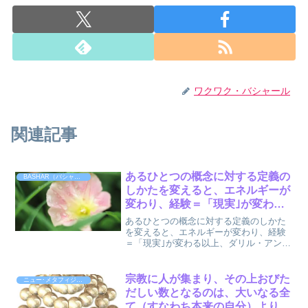
ワクワク・バシャール
関連記事
あるひとつの概念に対する定義の
BASHAR（バシャール） 2006
しかたを変えると、エネルギーが
変わり、経験＝「現実｣が変わる :
BASHAR(バシャール) 2006
あるひとつの概念に対する定義のしかた
を変えると、エネルギーが変わり、経験
＝「現実｣が変わる以上、ダリル・アンカ
(著), 大空 夢湧子 (翻訳) 『BASHAR（バ
シャール） 2006 バシャールが語る魂の
ブループリント』P.173より引用...
宗教に人が集まり、その上おびた
ニュー･メタフィジックス
だしい数となるのは、大いなる全
て（すなわち本来の自分）より自