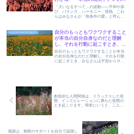
る「現実」はそれを解釈した「現
「大いなるすべて」の波動――平和や喜
実の経験」にすぎない
び、バランス、ハーモニー、情熱、これ
らはみなさんが「無条件の愛」と呼んで
いるものの波動、エネルギーです。（中
略）みなさんが「現実」と思っているも
のは「現実の経験」でしかないのです。
自分のもっともワクワクすること
バシャール ゴールド
「無条件の愛」だけが唯一...
が本当の自分自身なのだと理解
し、それを行動に起こすとき、み
なさんは宇宙からサポートされ
自分のもっともワクワクすることが本当
て、努力なしにそれをすることが
の自分自身なのだと理解し、それを行動
に起こすとき、みなさんは宇宙からサポ
できるのです。 : バシャール ゴー
ートされて、努力なしにそれをすること
ルドより
ができるのです。以上、バシャール(チャ
ネル:ダリル・アンカ) (著), 関野直行 (翻
訳)『BA...
創造的な人間関係は、リラックスした状
態、インスピレーションに満ちた状態の
とき起こります。簡単にいうと、二人で
どうやって遊ぶかを学んでいるだけなの
です。 by バシャール
感謝は、無限のサポートを自分で認識し