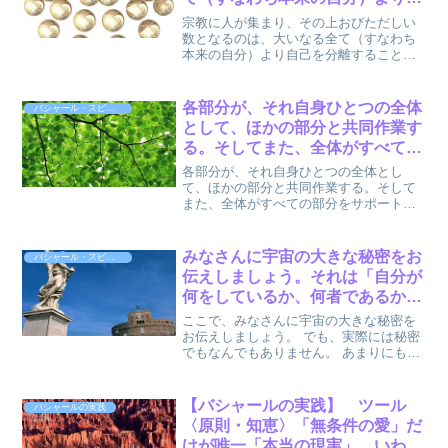
己を分離することから生じる混乱
宗教に人が集まり、その上おびただしい
の自然の結果だということがわか
数となるのは、大いなる全て（すなわち
本来の自分）より自己を分離することか
ります。 by バシャールと宇宙連
ら生じる混乱の自然の結果だということ
合
がわかります。「知恵」が放棄され、性
格（物事に対する考え方が肉体次元に表
各部分が、それ自身ひとつの全体
バシャール・スピリット
現されるメカニズム）だけ...
として、ほかの部分と共同作業す
る。そしてまた、全体がすべての
部分をサポートする。このような
各部分が、それ自身ひとつの全体とし
考え方は、最終的にはすべての状
て、ほかの部分と共同作業する。そして
また、全体がすべての部分をサポートす
況に反映されていきます。by バ
る。このような考え方は、最終的にはビ
シャール
ジネスや経済、社会、すべての状況に反
映されていきます。以上、バシャール
みなさんに宇宙の大きな秘密をお
バシャール・スピリット
(著), ダリル・アンカ ...
伝えしましょう。それは「自分が
何をしているか、何者であるかと
いうことを自分はすでに知ってい
ここで、みなさんに宇宙の大きな秘密を
るのだと信頼すれば、やるべきこ
お伝えしましょう。 でも、実際には秘密
でもなんでもありません。 あまりにも明
とは自分の中から自然にあふれ出
らかなので、みなさんが見すごしてしま
してくる」です。by バシャール
うようなものなのです。 だからこそ、こ
の惑星でほとんど見えなくなり、逆に大
【バシャールの実践】 ツール
バシャールの実践
きな秘密になってし...
〈原則・知恵〉「無条件の愛」だ
けが唯一「本当の現実」。いわゆ