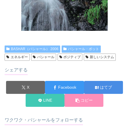
BASHAR（バシャール） 2006
バシャール・ボット
エネルギー
バシャール
ポジティブ
新しいシステム
シェアする
X
Facebook
はてブ
LINE
コピー
ワクワク・バシャールをフォローする