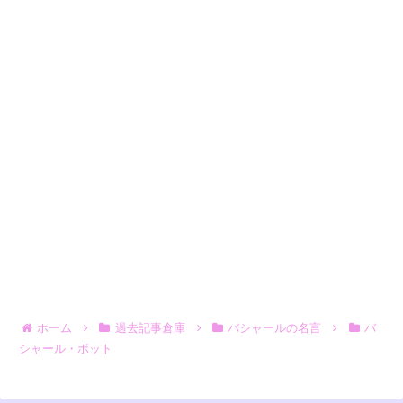
ホーム
過去記事倉庫
バシャールの名言
バ
シャール・ボット