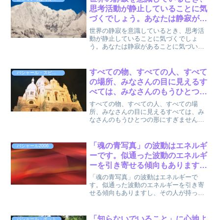
思考活動が静止していることに気
づくでしょう。あなたは静寂があ
ることに気づいています。でも、
世界の静寂を意識しているとき、思考活
決して静寂について考えているわ
動が静止していることに気づくでしょ
う。あなたは静寂があることに気づいて
けではありません。 : 世界でいち
います。でも、決して静寂について考え
ばん古くて大切なスピリチュアル
ているわけではありません。エックハル
の教え
ト トール (著), Eckhart Tolle (原著), ...
すべての物、すべての人、すべて
バシャール・スピリット
の場所、みなさんの目に見えるす
べては、みなさんのもうひとつの
形、もうひとつの考え方、概念、
すべての物、すべての人、すべての場
もうひとつの表現、反映にすぎな
所、みなさんの目に見えるすべては、み
なさんのもうひとつの形にすぎません。
いのです。by バシャール
みなさんのもうひとつの考え方、概念に
すぎません。みなさんのもうひとつの表
現、反映にすぎないのです。以上、バシ
「魂の青写真」の波動はエネルギ
バシャール2006
ャール (著), ダリル・...
ーです。似通った波動のエネルギ
ーを引き寄せる傾向もあります
し、その人が持っていないものを
「魂の青写真」の波動はエネルギーで
満たすエネルギーを引き寄せるこ
す。似通った波動のエネルギーを引き寄
せる傾向もありますし、その人が持って
ともあります。 : バシャールの学
いないものを満たすエネルギーを引き寄
校 – BASHAR2006
せることもあります。 : バシャールの学
校 - BASHAR2006「魂の青写真」の波動
「知らないでいること」に心地よ
バシャール・ボット