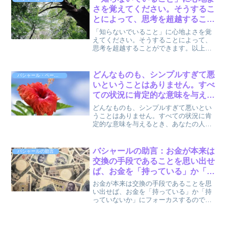
はエネルギ...
さを覚えてください。そうするこ
とによって、思考を超越すること
ができます。 : エックハルト・ト
「知らないでいること」に心地よさを覚
ール
えてください。そうすることによって、
思考を超越することができます。以上、
エックハルト・トール (著), Eckhart Tolle
(原著), あさり みちこ (翻訳)『世界でいち
ばん古くて大切なスピリチ...
どんなものも、シンプルすぎて悪
バシャール・ペーパーバック3
いということはありません。すべ
ての状況に肯定的な意味を与える
とき、あなたの人生は素晴らしい
どんなものも、シンプルすぎて悪いとい
ものに満ちた偶然のつながりにな
うことはありません。すべての状況に肯
定的な意味を与えるとき、あなたの人生
ります。 by バシャール
は素晴らしいものに満ちた偶然のつなが
りになります。以上、バシャール (著), ダ
リル・アンカ (著), 関野直行 (翻訳) 『バ
バシャールの助言：お金が本来は
バシャールの助言
シャ...
交換の手段であることを思い出せ
ば、お金を「持っている」か「持
っていないか」にフォーカスする
お金が本来は交換の手段であることを思
のではなく、お金を「流すこと」
い出せば、お金を「持っている」か「持
っていないか」にフォーカスするのでは
にフォーカスがいくはずです。
なく、お金を「流すこと」にフォーカス
by バシャール
がいくはずです。以上、本田 健 (著), ダ
リル・アンカ (著), 江藤ちふみ (編集), 島