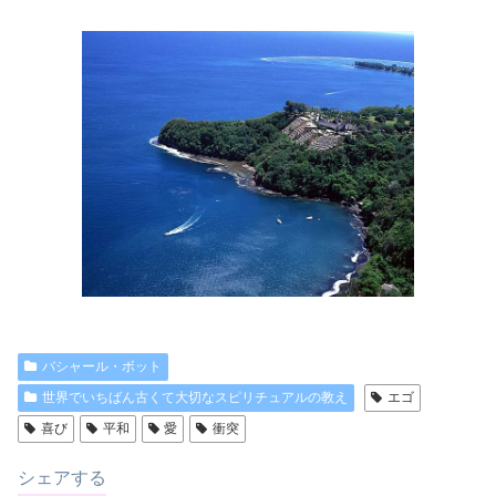
バシャール・ボット
世界でいちばん古くて大切なスピリチュアルの教え
エゴ
喜び
平和
愛
衝突
シェアする