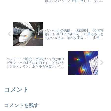
はないということです。決して、ないの
ル
です。決して、決して、です。以上、バ
シャール (著), ダリル・アンカ (著), 関野
直行 (翻訳) 『バシャール・ペーパーバッ
ク4...
バシャールの実践：【最重要】 《2012年
急行（2012 EXPRESS）》に乗るもっと
もいい方法は、怖れを手放して、本当に
自分らしく生きること。
バシャールの研究：宇宙というのはホロ
グラフィーのようなものです。どういう
ことかというと、あらゆる物質というの
は潜在的にすべて、どこにでも同時期に
存在しているのです。
コメント
コメントを残す