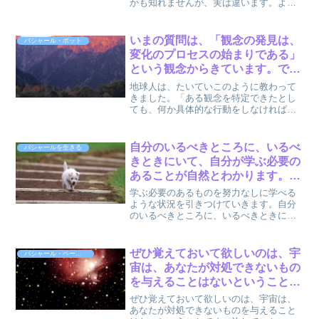
かも知れませんが、実は違います。より
な交流はしていないのです。by
高い次元では、皆、直接的に交流してい
バシャール
ます。 この次元ではこうしてたくさんの
人がいても、自分流の見方をした人を見
いまの質問は、「観念の発見は、
バシャール・ボット
ているにすぎません。本...
変化のプロセスの始まりである」
という観念からきています。でも
実は、「自分はこんな観念を持っ
地球人は、たいていこのように教わって
ているのだ」と気づくのは、変化
きました。「ある観念を特定できたとし
ても、何か具体的な行動をしなければ変
のプロセスの終わりなのです。
えることはできない」と。まさにいま、
by バシャール
あなたが質問したように。いまの質問
は、「観念の発見は、変化のプロセスの
自分のいるべきところに、いるべ
バシャールを生きる
始まりである」という観念か...
きときにいて、自分が学ぶ必要の
あることが自然とわかります。そ
れをシンクロニシティといいま
学ぶ必要のあるものを努力なしに学べる
す。 : バシャールを生きる
ような状況を引きつけていきます。自分
のいるべきところに、いるべきときにい
て、自分が学ぶ必要のあることが自然と
わかります。それをシンクロニシティと
いいます。タイミングと呼んでもいいで
ぜひ覚えておいて欲しいのは、宇
バシャール・ペーパーバック4
すね。これが自動的に起き...
宙は、あなたが対処できないもの
を与えることはないということで
す。決して、ないのです。決し
ぜひ覚えておいて欲しいのは、宇宙は、
て、決して、です。 by バシャー
あなたが対処できないものを与えること