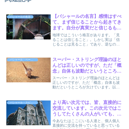
【バシャールの名言】感情はすべ
バシャールの名言
て、まず信じることから起きてき
ます。自分が真実だと信じるもの
に対する反応が感情なのです。
地球ではこういう格言があります。「見
by バシャール
ることは信じること」。しかし実は「信
じることは見ること」であり、逆なので
す。感情はすべて、まず信じることから
起きてきます。自分が真実だと信じるも
のに対する反応が感情なのです。以上、
スーパー・ストリング理論のほと
バシャール・ペーパーバック5
ダリル・アンカ (著),...
んどは正しいのですが、ただ「概
念」自体も波動だというところが
欠けています。 by バシャール
スーパー・ストリング理論のほとんどは
正しいのですが、ただ「概念」自体も波
動だというところが欠けています。以
上、バシャール (著), ダリル・アンカ
(著), 関野直行 (翻訳) 『バシャール・ペー
パーバック5―望む現実を創る最良の方法
より高い次元では、皆、直接的に
バシャール・スピリット
はワク...
交流しています。この次元ではこ
うしてたくさんの人がいても、自
分流の見方をした人を見ているに
今あなたはここにいる人達と、個人個人
すぎません。本当の相手と直接的
直接的に交流を持っていると思っている