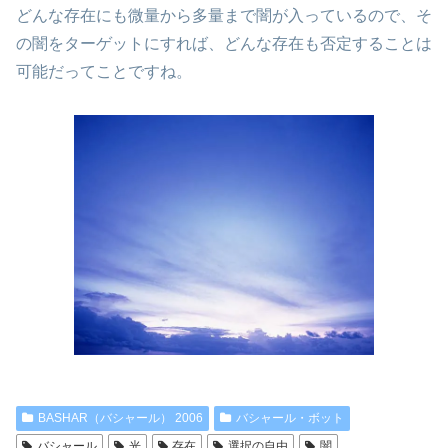
どんな存在にも微量から多量まで闇が入っているので、そ
の闇をターゲットにすれば、どんな存在も否定することは
可能だってことですね。
BASHAR（バシャール） 2006
バシャール・ボット
バシャール
光
存在
選択の自由
闇