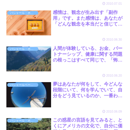
2010.07.01
うえで、その感情の裏にはどのよ
うな観念があるのかを見ていきま
感情は、観念が生み出す「副作
バシャール・ボット
す。 by バシャール
用」です。また感情は、あなたが
「どんな観念を本当だと信じてい
るか」ということを知らせる《警
報システム》なのです。 by バシ
2010.06.30
ャール
人間が体験している、お金、パー
バシャール・ボット
トナーシップ、健康に関する問題
の根っこはすべて同じで、「怖
れ」です。みなさんが体験する、
あらゆる問題の根本は、怖れなの
2010.06.20
です。怖れと、怖れによって体験
する分離感から来ています。 by
夢はあなたが何をして、今どんな
バシャールペーパーバック１
バシャール
段階にいて、何を学んでいて、自
分をどう見ているのか、一番わか
りやすい方法で知らせてくれま
す。 by バシャール
2010.06.09
この惑星の言語を見てみると、と
バシャール・ボット
くにアメリカの文化で、自分に価