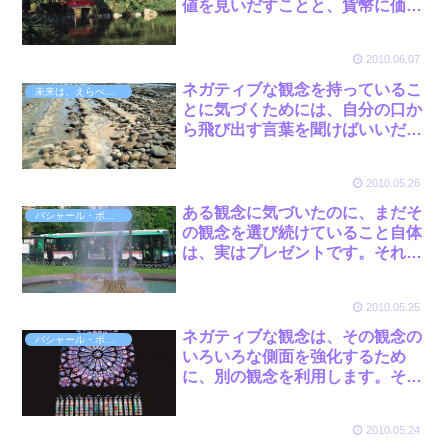
値を見いだすことと、貨幣に価値
を見いだすことに同じ単語を使っ
ているのです。これは、非常に興
2010.06.07
味深いことです。 by バシャール
ネガティブな観念を持っているこ
未来は、えらべる! バシャール 本田健
とに気づくためには、自分の口か
ら飛び出す言葉を聞けばいいだけ
なのです。 by バシャール
2010.05.26
ある観念に気づいたのに、まだそ
バシャール・ボット
の観念を選び続けていること自体
は、実はプレゼントです。それ
は、「あなたにはまだ気づいてい
ない別の観念がありますよ。その
2010.05.25
観念を見つけなさい」と教えてく
れる《贈り物》なのです。 by バ
ネガティブな観念は、その観念の
バシャール・ボット
シャール
いろいろな側面を強化するため
に、別の観念を利用します。そこ
にいわゆる悪循環が生まれます。
by バシャール
2010.05.24