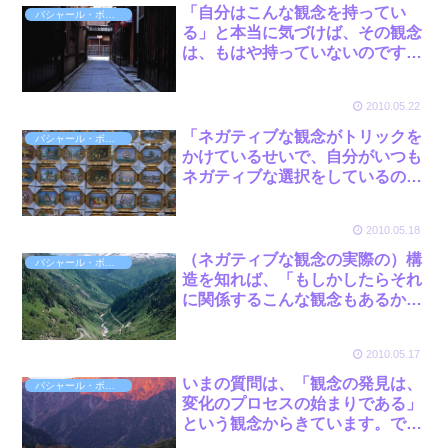
「自分はこんな観念を持ってい
バシャール・ボット
る」と本当に気づけば、その観念
は、もはや持っていないのです。
by バシャール
2010.05.22
「ネガティブな観念がトリックを
バシャール・ボット
かけているせいで、自分がいつも
ネガティブな選択をしているの
だ」と気づけないと、なぜ自分が
痛みや疑いを感じたり、あるい
2010.05.18
は、苦労や困難を感じているのか
理解できません。 by バシャール
（ネガティブな観念の実際の）構
バシャール・ボット
造を知れば、「もしかしたらそれ
に関係するこんな観念もあるかも
しれない」と想定できるようにな
ります。すると、それまでは気づ
2010.05.17
けなかった観念も見えてくるので
す。 by バシャール
いまの質問は、「観念の発見は、
バシャール・ボット
変化のプロセスの始まりである」
という観念からきています。でも
実は、「自分はこんな観念を持っ