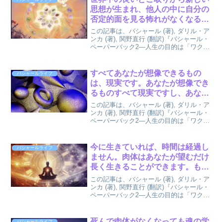
思想が生まれ、他人の中に自分の
否定的面を見る怖れがなくなると
戦争がなくなる。まわりにあるす
この記事は、バシャール (著), ダリル・ア
べてに光を見出してください、闇
ンカ (著), 関野直行 (翻訳)『バシャール・
ペーパーバック2―人生の目的は「ワクワ
ではなく。
ク」することにある』147ページから150
ページを参考にしています。何事にも肯
定的な面と否定的な面が存在する。...
すべてあなたが想像できるもの
バシャールライフ
は、現実です。あなたが想像でき
るものすべて現実ですし、あなた
が想像してしまうものもすべて現
この記事は、バシャール (著), ダリル・ア
実なのです。 by バシャール
ンカ (著), 関野直行 (翻訳)『バシャール・
ペーパーバック2―人生の目的は「ワクワ
ク」することにある』199ページを参考に
しています。バシャールのこの言葉は今
まで何度も私なりの解釈はしましたが...
今に生きていれば、時間は経過し
バシャールライフ
ません。肉体はあなたが望むだけ
長く生きることができます。も地
球人の中には三百年生きられる人
この記事は、バシャール (著), ダリル・ア
がいます。 by バシャール
ンカ (著), 関野直行 (翻訳)『バシャール・
ペーパーバック2―人生の目的は「ワクワ
ク」することにある』203ページを参考に
しています。以下このバシャールの言葉
についてAIの感想を聞きました。的...
死んで肉体がなくなっても魂の学
バシャールライフ