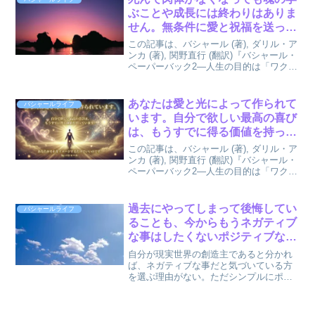
ぶことや成長には終わりはありま
せん。無条件に愛と祝福を送って
旅立ちを祝福してあげてくださ
この記事は、バシャール (著), ダリル・ア
い。 by バシャール
ンカ (著), 関野直行 (翻訳)『バシャール・
ペーパーバック2―人生の目的は「ワクワ
ク」することにある』202ページを参考に
しています。バシャール達の寿命はだい
たい300年で、彼らの死は意識した...
あなたは愛と光によって作られて
バシャールライフ
います。自分で欲しい最高の喜び
は、もうすでに得る価値を持って
います。あなたがそれをイメージ
この記事は、バシャール (著), ダリル・ア
するだけでいいのです。 by バシ
ンカ (著), 関野直行 (翻訳)『バシャール・
ペーパーバック2―人生の目的は「ワクワ
ャール
ク」することにある』193ページから194
ページを参考にしています。自分が自分
も他人も傷つけることなくワクワク...
過去にやってしまって後悔してい
バシャールライフ
ることも、今からもうネガティブ
な事はしたくないポジティブなエ
ネルギーの方を選ぶと決めるだけ
自分が現実世界の創造主であると分かれ
で、すべての過去のカルマを消す
ば、ネガティブな事だと気づいている方
を選ぶ理由がない。ただシンプルにポジ
ことができる。
ティブな方を選べばいい。ポジティブな
エネルギーでもネガティブなエネルギー
でもどちらでも選ぶことが可能だ。そし